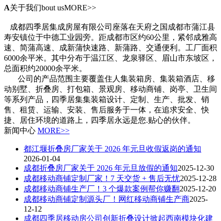
A
关于我们
bout usMORE>>
成都四季居集成房屋有限公司座落在天府之国成都市蒲江县
寿安镇位于中德工业园旁。距成都市区约60公里，紧邻成雅高
速、简蒲高速、成新蒲快速路、新蒲路、交通便利。工厂面积
6000余平米。其中分布于温江区、龙泉驿区、眉山市东坡区，
总面积约20000余平米。
公司的产品范围主要覆盖住人集装箱房、集装箱酒店、移
动别墅、折叠房、打包箱、景观房、移动商铺、岗亭、卫生间
等系列产品，四季居集集装箱设计、定制、生产、批发、销
售、租赁、运输、安装、售后服务于一体，在追求安全、快
捷、居住环境的道路上，四季居永远是您.贴心的伙伴。
新闻中心
MORE>>
都江堰折叠房厂家关于 2026 年元旦收假返岗的通知
2026-01-04
成都折叠房厂家关于 2026 年元旦放假的通知
2025-12-30
成都移动商铺定制厂家！7 天交货 + 售后无忧
2025-12-28
成都移动商铺生产厂！3 个爆款案例帮你赚翻
2025-12-20
成都移动商铺定制源头厂！网红移动商铺生产商
2025-
12-12
成都四季居移动房公司创新折叠设计掀起西南模块化建