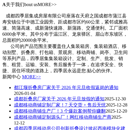
A
关于我们
bout usMORE>>
成都四季居集成房屋有限公司座落在天府之国成都市蒲江县
寿安镇位于中德工业园旁。距成都市区约60公里，紧邻成雅高
速、简蒲高速、成新蒲快速路、新蒲路、交通便利。工厂面积
6000余平米。其中分布于温江区、龙泉驿区、眉山市东坡区，
总面积约20000余平米。
公司的产品范围主要覆盖住人集装箱房、集装箱酒店、移
动别墅、折叠房、打包箱、景观房、移动商铺、岗亭、卫生间
等系列产品，四季居集集装箱设计、定制、生产、批发、销
售、租赁、运输、安装、售后服务于一体，在追求安全、快
捷、居住环境的道路上，四季居永远是您.贴心的伙伴。
新闻中心
MORE>>
都江堰折叠房厂家关于 2026 年元旦收假返岗的通知
2026-01-04
成都折叠房厂家关于 2026 年元旦放假的通知
2025-12-30
成都移动商铺定制厂家！7 天交货 + 售后无忧
2025-12-28
成都移动商铺生产厂！3 个爆款案例帮你赚翻
2025-12-20
成都移动商铺定制源头厂！网红移动商铺生产商
2025-
12-12
成都四季居移动房公司创新折叠设计掀起西南模块化建