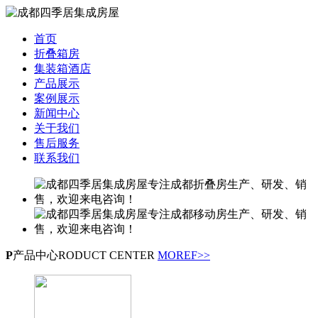
首页
折叠箱房
集装箱酒店
产品展示
案例展示
新闻中心
关于我们
售后服务
联系我们
P
产品中心
RODUCT CENTER
MOREF>>