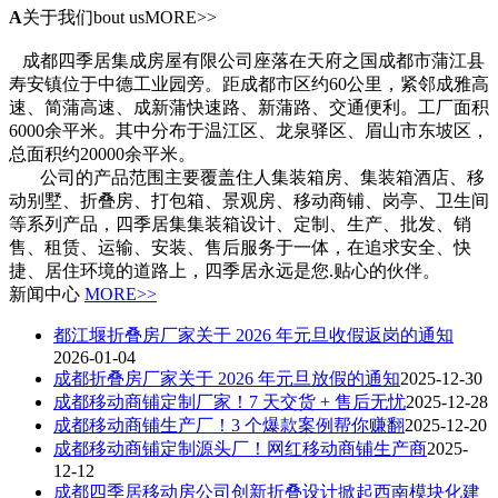
A
关于我们
bout usMORE>>
成都四季居集成房屋有限公司座落在天府之国成都市蒲江县
寿安镇位于中德工业园旁。距成都市区约60公里，紧邻成雅高
速、简蒲高速、成新蒲快速路、新蒲路、交通便利。工厂面积
6000余平米。其中分布于温江区、龙泉驿区、眉山市东坡区，
总面积约20000余平米。
公司的产品范围主要覆盖住人集装箱房、集装箱酒店、移
动别墅、折叠房、打包箱、景观房、移动商铺、岗亭、卫生间
等系列产品，四季居集集装箱设计、定制、生产、批发、销
售、租赁、运输、安装、售后服务于一体，在追求安全、快
捷、居住环境的道路上，四季居永远是您.贴心的伙伴。
新闻中心
MORE>>
都江堰折叠房厂家关于 2026 年元旦收假返岗的通知
2026-01-04
成都折叠房厂家关于 2026 年元旦放假的通知
2025-12-30
成都移动商铺定制厂家！7 天交货 + 售后无忧
2025-12-28
成都移动商铺生产厂！3 个爆款案例帮你赚翻
2025-12-20
成都移动商铺定制源头厂！网红移动商铺生产商
2025-
12-12
成都四季居移动房公司创新折叠设计掀起西南模块化建