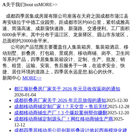
A
关于我们
bout usMORE>>
成都四季居集成房屋有限公司座落在天府之国成都市蒲江县
寿安镇位于中德工业园旁。距成都市区约60公里，紧邻成雅高
速、简蒲高速、成新蒲快速路、新蒲路、交通便利。工厂面积
6000余平米。其中分布于温江区、龙泉驿区、眉山市东坡区，
总面积约20000余平米。
公司的产品范围主要覆盖住人集装箱房、集装箱酒店、移
动别墅、折叠房、打包箱、景观房、移动商铺、岗亭、卫生间
等系列产品，四季居集集装箱设计、定制、生产、批发、销
售、租赁、运输、安装、售后服务于一体，在追求安全、快
捷、居住环境的道路上，四季居永远是您.贴心的伙伴。
新闻中心
MORE>>
都江堰折叠房厂家关于 2026 年元旦收假返岗的通知
2026-01-04
成都折叠房厂家关于 2026 年元旦放假的通知
2025-12-30
成都移动商铺定制厂家！7 天交货 + 售后无忧
2025-12-28
成都移动商铺生产厂！3 个爆款案例帮你赚翻
2025-12-20
成都移动商铺定制源头厂！网红移动商铺生产商
2025-
12-12
成都四季居移动房公司创新折叠设计掀起西南模块化建